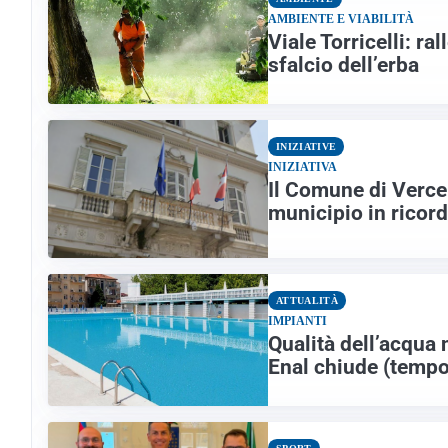
AMBIENTE E VIABILITÀ
Viale Torricelli: ra
sfalcio dell’erba
INIZIATIVE
INIZIATIVA
Il Comune di Vercel
municipio in ricord
ATTUALITÀ
IMPIANTI
Qualità dell’acqua 
Enal chiude (temp