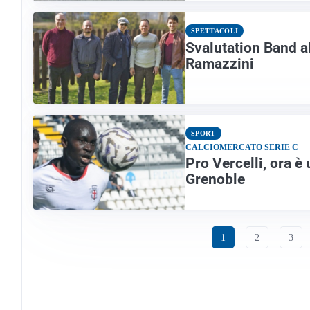
SPETTACOLI
Svalutation Band al 
Ramazzini
SPORT
CALCIOMERCATO SERIE C
Pro Vercelli, ora è
Grenoble
1
2
3