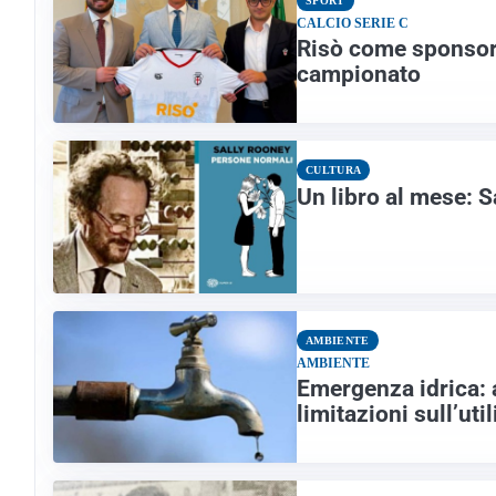
SPORT
CALCIO SERIE C
Risò come sponsor d
campionato
CULTURA
Un libro al mese: 
AMBIENTE
AMBIENTE
Emergenza idrica: 
limitazioni sull’uti