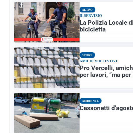
ALTRO
IL SERVIZIO
La Polizia Locale d
bicicletta
SPORT
AMICHEVOLI ESTIVE
Pro Vercelli, amic
per lavori, “ma per
AMBIENTE
Cassonetti d’agosto