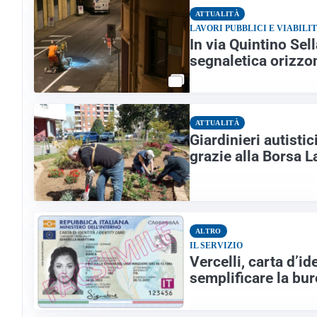
ATTUALITÀ
LAVORI PUBBLICI E VIABILI
In via Quintino Sell
segnaletica orizzo
ATTUALITÀ
Giardinieri autistic
grazie alla Borsa L
ALTRO
IL SERVIZIO
Vercelli, carta d’id
semplificare la bu