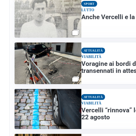
SPORT
LUTTO
Anche Vercelli e l
ATTUALITÀ
VIABILITÀ
Voragine ai bordi 
transennati in attes
ATTUALITÀ
VIABILITÀ
Vercelli “rinnova” l
22 agosto