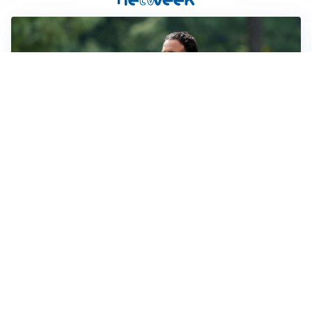
LE PAROLE
Milan, Amorim: “Sapevamo delle difficoltà, faremo
delle scelte”
LE PAROLE
Juventus, Spalletti soddisfatto: “I nuovi? Li ho visti
molto bene”