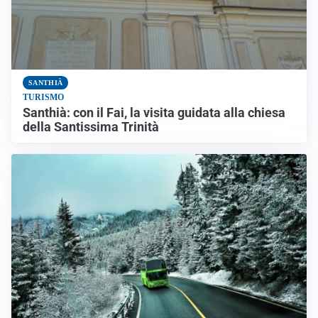
SANTHIÀ
TURISMO
Santhià: con il Fai, la visita guidata alla chiesa
della Santissima Trinità