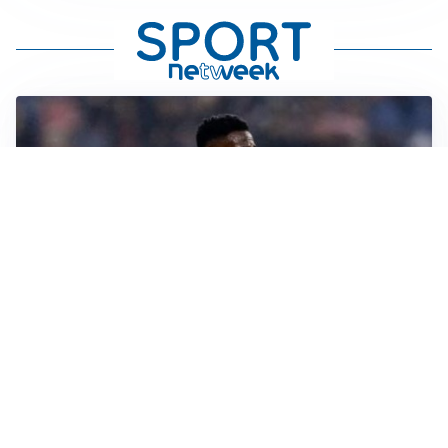
SI AVVICINA
Juve-Lucumí, fiducia in crescita: pronta una nuova
offerta