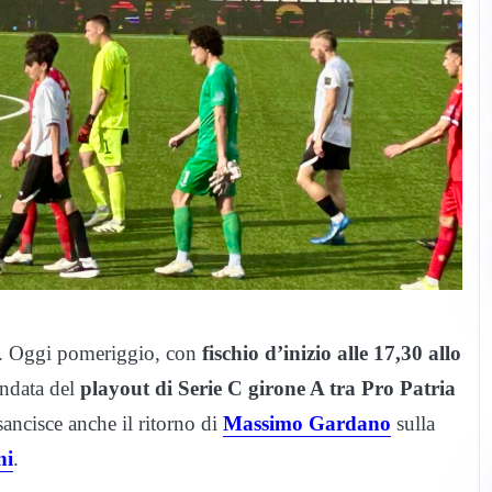
e. Oggi pomeriggio, con
fischio d’inizio alle 17,30 allo
andata del
playout di Serie C girone A tra Pro Patria
sancisce anche il ritorno di
Massimo Gardano
sulla
ni
.