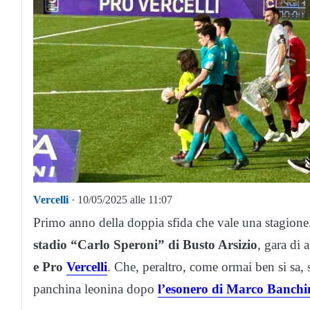
Vercelli
· 10/05/2025 alle 11:07
Primo anno della doppia sfida che vale una stagion
stadio “Carlo Speroni” di Busto Arsizio
, gara di 
e Pro
Vercelli
. Che, peraltro, come ormai ben si sa, 
panchina leonina dopo
l’esonero di Marco Banchi