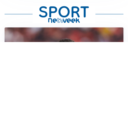
AFFARE IN CHIUSURA
Barcellona, colpo Rodri: battuto il Real Madrid
MOTIVATO