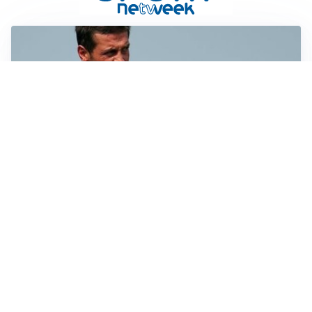
AMICHEVOLI
Juventus-Inter, antipasto di Serie A: le probabili
formazioni
IL NOME NUOVO
Napoli, Musso resta un’opzione per la porta