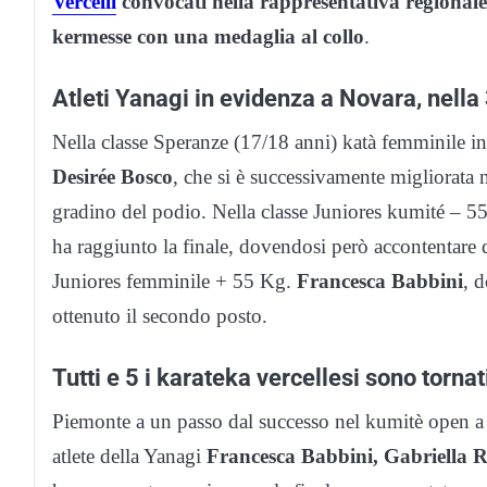
Vercelli
convocati nella rappresentativa regionale
kermesse con una medaglia al collo
.
Atleti Yanagi in evidenza a Novara, nella
Nella classe Speranze (17/18 anni) katà femminile i
Desirée Bosco
, che si è successivamente migliorata n
gradino del podio. Nella classe Juniores kumité – 55
ha raggiunto la finale, dovendosi però accontentare 
Juniores femminile + 55 Kg.
Francesca Babbini
, 
ottenuto il secondo posto.
Tutti e 5 i karateka vercellesi sono torn
Piemonte a un passo dal successo nel kumitè open a 
atlete della Yanagi
Francesca Babbini, Gabriella 