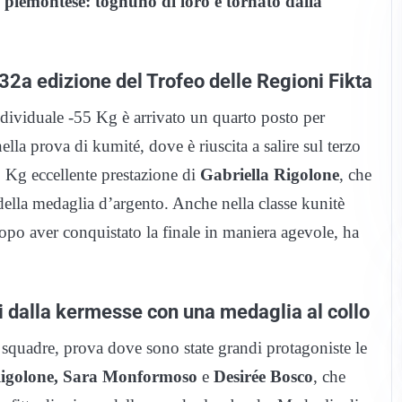
 piemontese: tognuno di loro è tornato dalla
 32a edizione del Trofeo delle Regioni Fikta
ndividuale -55 Kg è arrivato un quarto posto per
ella prova di kumité, dove è riuscita a salire sul terzo
 Kg eccellente prestazione di
Gabriella Rigolone
, che
della medaglia d’argento. Anche nella classe kunitè
dopo aver conquistato la finale in maniera agevole, ha
ati dalla kermesse con una medaglia al collo
squadre, prova dove sono state grandi protagoniste le
Rigolone, Sara Monformoso
e
Desirée Bosco
, che