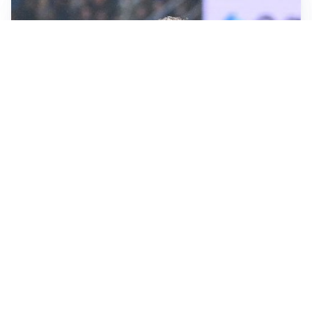
CALCIOMERCATO
Inter, Frattesi blocca il mercato nerazzurro: la
situazione
SERIE A
Roma, troppi gol subiti: Gasp deve lavorare in difesa
SERIE A
Milan, quanto lavoro per Amorim: il campo parla
chiaro