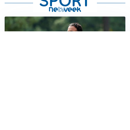
LE PAROLE
Milan, Amorim: “Sapevamo delle difficoltà, faremo
delle scelte”
LE PAROLE
Juventus, Spalletti soddisfatto: “I nuovi? Li ho visti
molto bene”