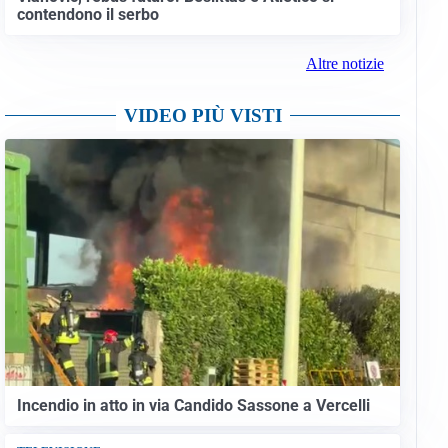
contendono il serbo
Altre notizie
VIDEO PIÙ VISTI
Incendio in atto in via Candido Sassone a Vercelli