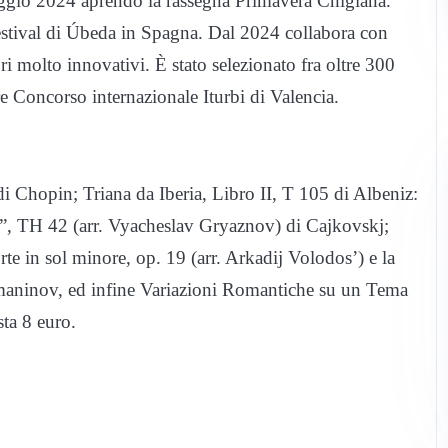
aggio 2024 aprendo la rassegna Primavera Chigiana.
estival di Úbeda in Spagna. Dal 2024 collabora con
i molto innovativi. È stato selezionato fra oltre 300
bre Concorso internazionale Iturbi di Valencia.
i Chopin; Triana da Iberia, Libro II, T 105 di Albeniz:
a”, TH 42 (arr. Vyacheslav Gryaznov) di Cajkovskj;
te in sol minore, op. 19 (arr. Arkadij Volodos’) e la
maninov, ed infine Variazioni Romantiche su un Tema
sta 8 euro.