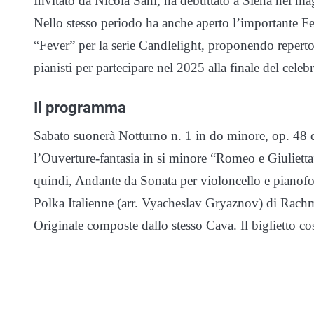
Invitato da Nicola Sani, ha debuttato a Siena nel m
Nello stesso periodo ha anche aperto l’importante F
“Fever” per la serie Candlelight, proponendo repertor
pianisti per partecipare nel 2025 alla finale del cele
Il programma
Sabato suonerà Notturno n. 1 in do minore, op. 48 d
l’Ouverture-fantasia in si minore “Romeo e Giuliett
quindi, Andante da Sonata per violoncello e pianofor
Polka Italienne (arr. Vyacheslav Gryaznov) di Rach
Originale composte dallo stesso Cava. Il biglietto co