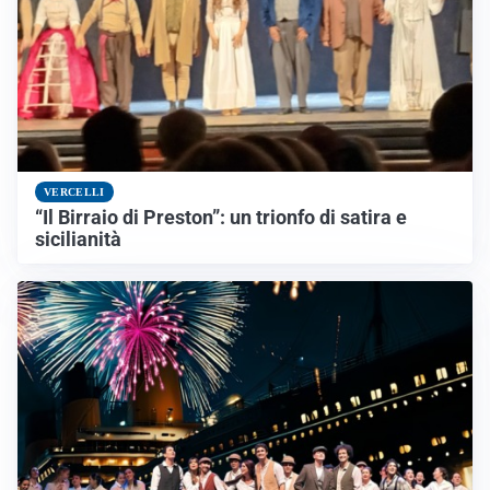
VERCELLI
“Il Birraio di Preston”: un trionfo di satira e
sicilianità