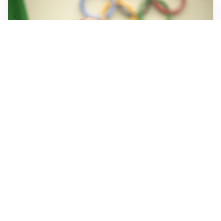
IL LUTTO
Livio Berruti, lo sport piange l’eroe di Roma 1960
LA NOVITÀ
Le regole di Mourinho al Real
MERCATO JUVE
La Juventus vuole Suzuki, ma il Psg è avanti