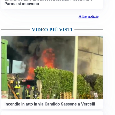
Parma si muovono
Altre notizie
VIDEO PIÙ VISTI
Incendio in atto in via Candido Sassone a Vercelli