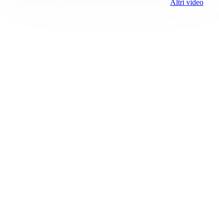
Altri video
Prima Vercelli
Registrazione tribunale:
Vercelli 1 6/23/2021
ROC:
15381
Direttore responsabile:
Daniele Gandolfi
Editore:
Media (iN) Srl