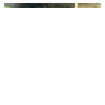
Incendio in atto in via Candido Sassone a Vercelli
TELEVISIONE
Medici e Medicina, diabete di tipo 1: trapianti, terapie
cellulari e salute mentale
Altri video