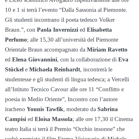
10 e 1 si terrà l’evento “Dalla Sassonia al Piemonte.
Gli studenti incontrano il poeta tedesco Volker
Braun.”, con
Paola Invernizzi
ed
Elisabetta
Perfumo
; alle 15,30 all’università del Piemonte
Orientale Braun accompagnato da
Miriam Ravetto
ed
Elena Giovannini
, con la collaborazione di
Eva
Stückel
e
Michaela Reinhardt
, incontrerà le
studentesse e gli studenti di lingua tedesca; a Vercelli
all’Istituto Tecnico Cavour alle ore 11 “Conflitto e
poesia in Medio Oriente”, Incontro con l’autore
iracheno
Younis Tawfik
, moderato da
Sabrina
Campisi
ed
Eloisa Massola
; alle ore 17,30 il Cinema
teatro Italia si terrà il Premio “Occhio insonne” che
vedrà premiato il film Eterno Visionario di Michele