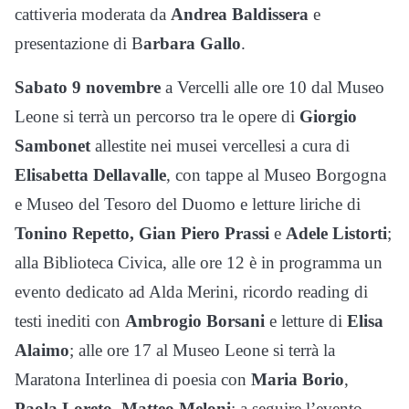
cattiveria moderata da
Andrea Baldissera
e
presentazione di B
arbara Gallo
.
Sabato 9 novembre
a Vercelli alle ore 10 dal Museo
Leone si terrà un percorso tra le opere di
Giorgio
Sambonet
allestite nei musei vercellesi a cura di
Elisabetta Dellavalle
, con tappe al Museo Borgogna
e Museo del Tesoro del Duomo e letture liriche di
Tonino Repetto, Gian Piero Prassi
e
Adele Listorti
;
alla Biblioteca Civica, alle ore 12 è in programma un
evento dedicato ad Alda Merini, ricordo reading di
testi inediti con
Ambrogio Borsani
e letture di
Elisa
Alaimo
; alle ore 17 al Museo Leone si terrà la
Maratona Interlinea di poesia con
Maria Borio
,
Paola Loreto
,
Matteo Meloni
; a seguire l’evento