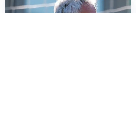
LA NOVITÀ
Le regole di Mourinho al Real
MERCATO JUVE
La Juventus vuole Suzuki, ma il Psg è avanti
CALCIOMERCATO
Inter, Frattesi blocca il mercato nerazzurro: la
situazione