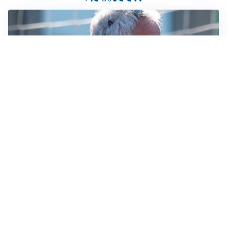
LA NOVITÀ
Le regole di Mourinho al Real
MERCATO JUVE
La Juventus vuole Suzuki, ma il Psg è avanti
CALCIOMERCATO
Inter, Frattesi blocca il mercato nerazzurro: la