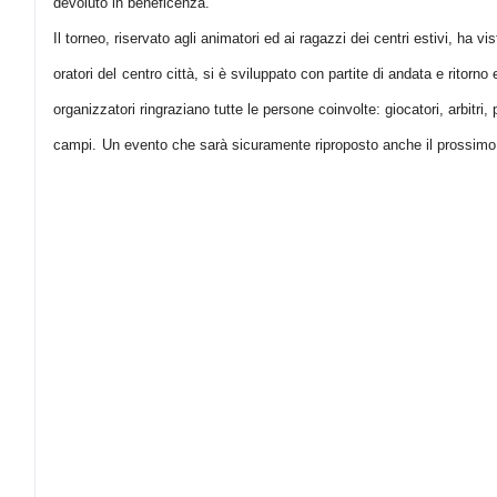
devoluto in beneficenza.
Il torneo, riservato agli animatori ed ai ragazzi dei centri estivi, ha vis
oratori del
centro città, si è sviluppato con partite di andata e ritorno
organizzatori ringraziano tutte le persone coinvolte: giocatori, arbitri,
campi.
Un evento che sarà sicuramente riproposto anche il prossimo