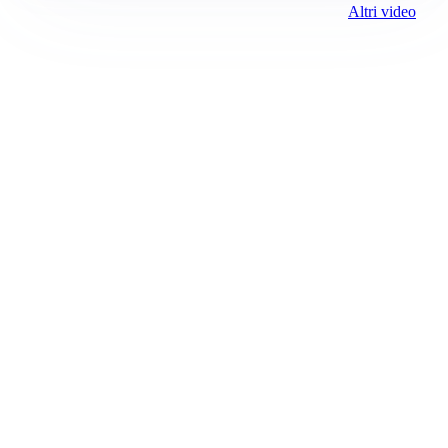
Altri video
Prima Vercelli
Registrazione tribunale:
Vercelli 1 6/23/2021
ROC:
15381
Direttore responsabile:
Daniele Gandolfi
Editore:
Media (iN) Srl