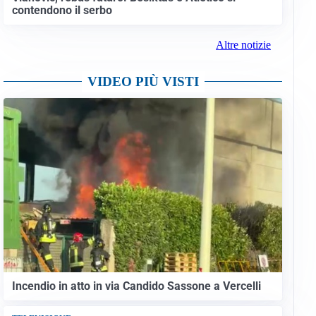
contendono il serbo
Altre notizie
VIDEO PIÙ VISTI
Incendio in atto in via Candido Sassone a Vercelli