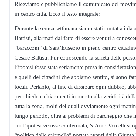
Riceviamo e pubblichiamo il comunicato del movime
in centro città. Ecco il testo integrale:
Durante la scorsa settimana siamo stati contattati da a
Battisti, allarmati dal fatto di essere venuti a conos
“baracconi” di Sant’Eusebio in pieno centro cittadi
Cesare Battisti. Pur conoscendo la serietà delle pe
l’ipotesi fosse stata seriamente presa in considerazion
e quelli dei cittadini che abbiamo sentito, si sono fa
locali. Pertanto, al fine di dissipare ogni dubbio, a
per chiedere chiarimenti in merito alla veridicità della
tutta la zona, molti dei quali ovviamente ogni mattin
lungo periodo, oltre ai problemi di parcheggio che i
cui l’ipotesi venisse confermata, SiAmo Vercelli si
“politica delle salamelle” portata avanti dalla Giunta 