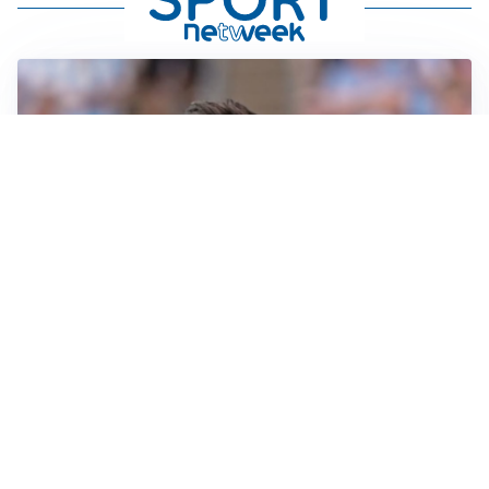
IL NOME NUOVO
Napoli, Musso resta un’opzione per la porta
TITOLARE IN CAMPIONATO
Inter, tocca a Pio Esposito: Chivu gli affida l’attacco