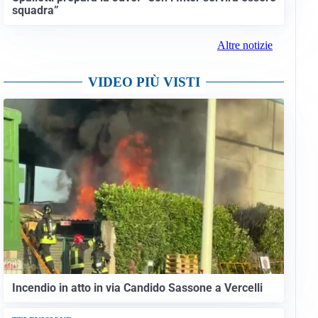
squadra”
Altre notizie
VIDEO PIÙ VISTI
Incendio in atto in via Candido Sassone a Vercelli