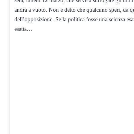
sera, lunedì 12 marzo, che serve a surrogare gli ulti
andrà a vuoto. Non è detto che qualcuno speri, da qu
dell’opposizione. Se la politica fosse una scienza esa
esatta…