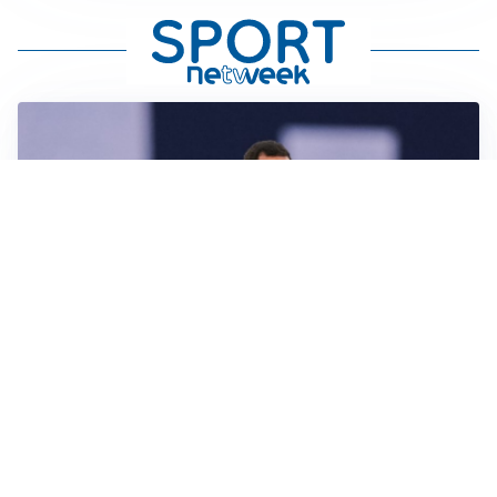
CALCIOMERCATO
Milan, ufficiale la risoluzione di Bennacer: il
comunicato