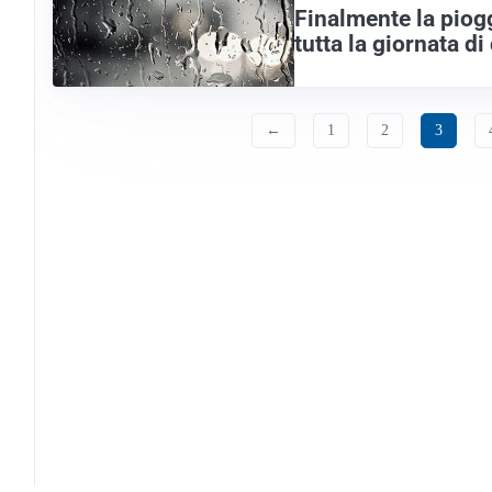
Finalmente la piogg
tutta la giornata d
←
1
2
3