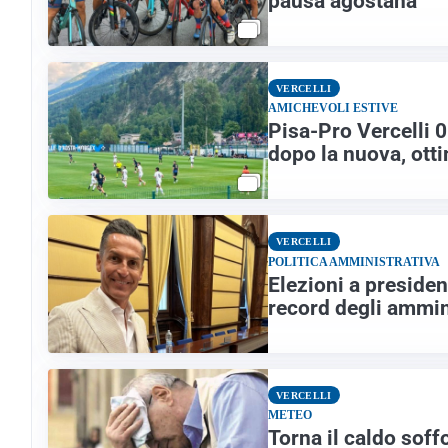
pausa agostana
VERCELLI
AMICHEVOLI ESTIVE
Pisa-Pro Vercelli 0
dopo la nuova, ott
VERCELLI
POLITICA AMMINISTRATIVA
Elezioni a presiden
record degli ammin
VERCELLI
METEO
Torna il caldo soff