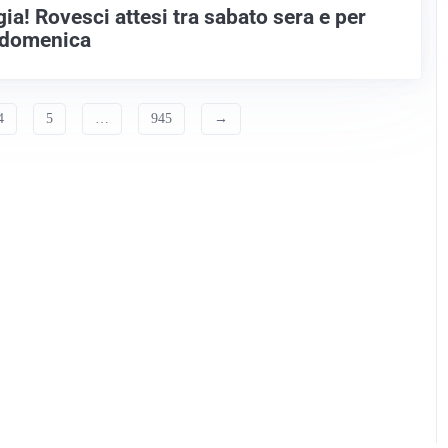
ia! Rovesci attesi tra sabato sera e per
i domenica
4
5
…
945
→