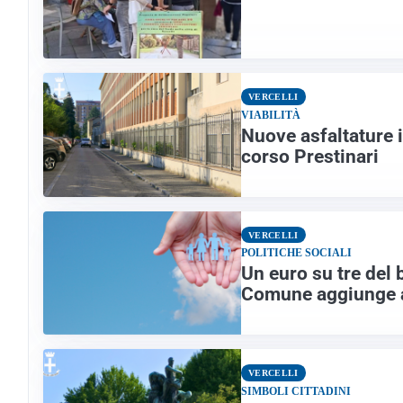
VERCELLI
VIABILITÀ
Nuove asfaltature in
corso Prestinari
VERCELLI
POLITICHE SOCIALI
Un euro su tre del b
Comune aggiunge al
VERCELLI
SIMBOLI CITTADINI