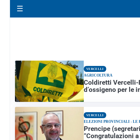
☰
VERCELLI
AGRICOLTURA
Coldiretti Vercelli
d’ossigeno per le 
VERCELLI
ELEZIONI PROVINCIALI - LE
Prencipe (segretari
“Congratulazioni a