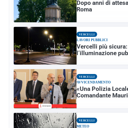
Dopo anni di attesa
Roma
VERCELLI
LAVORI PUBBLICI
Vercelli più sicura
l’illuminazione pub
VERCELLI
AVVICENDAMENTO
«Una Polizia Locale
Comandante Mauri
VERCELLI
METEO