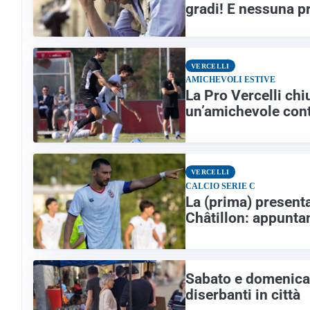
gradi! E nessuna p
VERCELLI
AMICHEVOLI ESTIVE
La Pro Vercelli chi
un’amichevole cont
VERCELLI
CALCIO SERIE C
La (prima) present
Châtillon: appunta
Sabato e domenica 
diserbanti in città