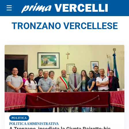
☰
TRONZANO VERCELLESE
POLITICA
POLITICA AMMINISTRATIVA
A Tronzano, insediata la Giunta Pairotto-bis