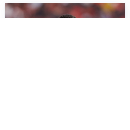
AFFARE IN CHIUSURA
Barcellona, colpo Rodri: battuto il Real Madrid
MOTIVATO
Douglas Luiz dice no all’Everton e punta sulla
Juventus
RIENTRO A RILENTO
Alcaraz, US Open lontano: la corsa contro il tempo