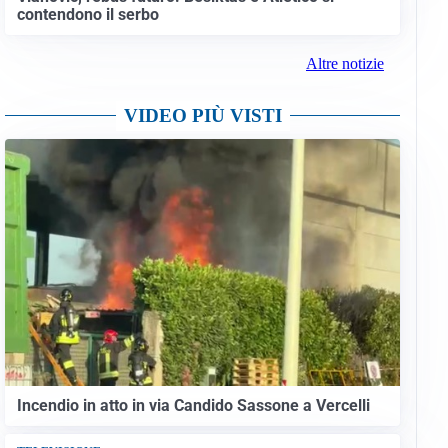
contendono il serbo
Altre notizie
VIDEO PIÙ VISTI
Incendio in atto in via Candido Sassone a Vercelli