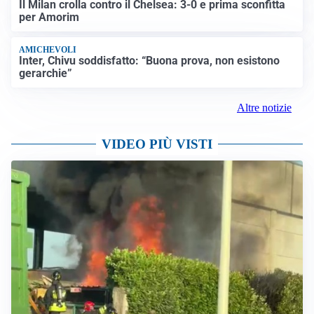
LE PAROLE
Milan, Amorim: “Sapevamo delle difficoltà, faremo
delle scelte”
LE PAROLE
Juventus, Spalletti soddisfatto: “I nuovi? Li ho visti
molto bene”
AMICHEVOLI
Il Milan crolla contro il Chelsea: 3-0 e prima sconfitta
per Amorim
AMICHEVOLI
Inter, Chivu soddisfatto: “Buona prova, non esistono
gerarchie”
Altre notizie