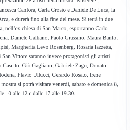
rpretazione 28 artisti nella mostra “Miserere”,
Francesca Canfora, Carla Crosio e Daniele De Luca, la
rca, e durerà fino alla fine del mese. Si terrà in due
ca, nell’ex chiesa di San Marco, esporranno Carlo
ena, Daniele Galliano, Paolo Grassino, Maura Banfo,
isi, Margherita Levo Rosenberg, Rosaria Iazzetta,
 San Vittore saranno invece protagonisti gli artisti
o Casetto, Giò Gagliano, Gabriele Zago, Donato
odena, Flavio Ullucci, Gerardo Rosato, Irene
mostra si potrà visitare venerdì, sabato e domenica 8,
le 10 alle 12 e dalle 17 alle 19.30.