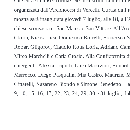
Che cos’è la misericordia? Ne forniscono la loro inte
organizzata dall’Arcidiocesi di Vercelli. Curata da 
mostra sarà inaugurata giovedì 7 luglio, alle 18, all’A
chiese sconsacrate: San Marco e San Vittore. All’Ar
Gloria, Nicus Lucà, Domenico Borrelli, Francesco S
Robert Gligorov, Claudio Rotta Loria, Adriano Camp
Mirco Marchelli e Carla Crosio. Alla Confraternita di
emergenti: Alessia Tripodi, Luca Marovino, Edoard
Marrocco, Diego Pasqualin, Mia Castro, Maurizio M
Gittarelli, Nazareno Biondo e Simone Benedetto. La 
9, 10, 15, 16, 17, 22, 23, 24, 29, 30 e 31 luglio, dal