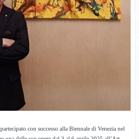
 partecipato con successo alla Biennale di Venezia nel
eo una delle sue opere dal 3 al 6 aprile 2025 all’Art