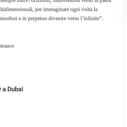
sempre nuovi orizzonti, muovendosi verso la piena
ltidimensionali, per immaginare ogni volta la
rfosi e in perpetuo divenire verso l’infinito”.
trance
y a Dubai