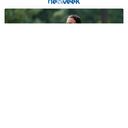
LE PAROLE
Milan, Amorim: “Sapevamo delle difficoltà, faremo
delle scelte”
LE PAROLE
Juventus, Spalletti soddisfatto: “I nuovi? Li ho visti
molto bene”