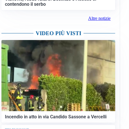
contendono il serbo
Altre notizie
VIDEO PIÙ VISTI
Incendio in atto in via Candido Sassone a Vercelli