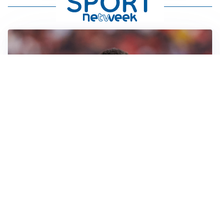
AFFARE IN CHIUSURA
Barcellona, colpo Rodri: battuto il Real Madrid
MOTIVATO
Douglas Luiz dice no all’Everton e punta sulla
Juventus