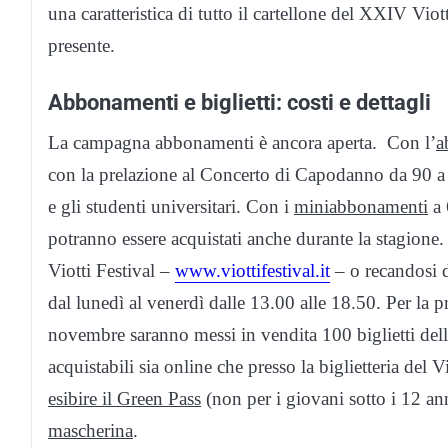
una caratteristica di tutto il cartellone del XXIV Viott
presente.
Abbonamenti e biglietti: costi e dettagli
La campagna abbonamenti è ancora aperta. Con l’
a
con la prelazione al Concerto di Capodanno da 90 a 2
e gli studenti universitari. Con i
miniabbonamenti
a 
potranno essere acquistati anche durante la stagione.
Viotti Festival –
www.viottifestival.it
– o recandosi d
dal lunedì al venerdì dalle 13.00 alle 18.50. Per l
novembre saranno messi in vendita 100 biglietti della 
acquistabili sia online che presso la biglietteria del 
esibire il Green Pass
(non per i giovani sotto i 12 ann
mascherina
.