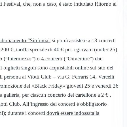
i Festival, che, non a caso, è stato intitolato Ritorno al
bbonamento “Sinfonia”
si potrà assistere a 13 concerti
00 €, tariffa speciale di 40 € per i giovani (under 25)
6 (“Intermezzo”) o 4 concerti (“Ouverture”) che
 I
biglietti singoli
sono acquistabili online sul sito del
i persona al Viotti Club – via G. Ferraris 14, Vercelli
a promozione del «Black Friday» giovedì 25 e venerdì 26
galleria, per ciascun concerto del cartellone a 2 € ,
Viotti Club. All’ingresso dei concerti è
obbligatorio
i); durante i concerti
dovrà essere indossata la