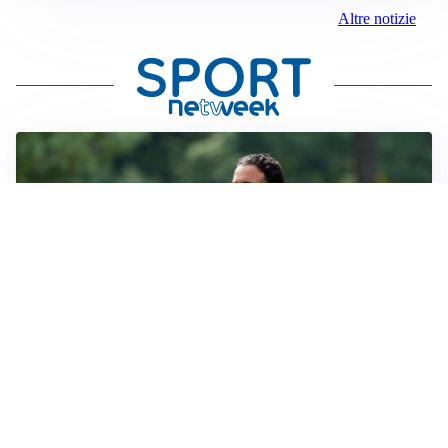
Altre notizie
LE PAROLE
Milan, Amorim: “Sapevamo delle difficoltà, faremo
delle scelte”