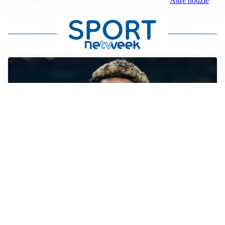
Altre notizie
MERCATO JUVE
La Juventus vuole Suzuki, ma il Psg è avanti