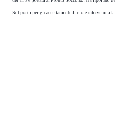
del 118 e portata al Pronto Soccorso. Ha riportato del
Sul posto per gli accertamenti di rito è intervenuta la