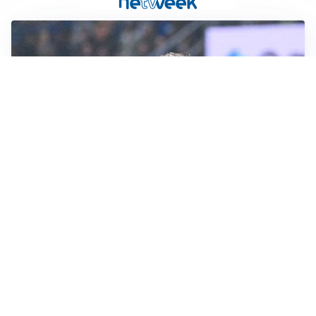
CALCIOMERCATO
Inter, Frattesi blocca il mercato nerazzurro: la
situazione
SERIE A
Roma, troppi gol subiti: Gasp deve lavorare in difesa
SERIE A