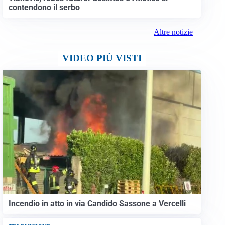
contendono il serbo
Altre notizie
VIDEO PIÙ VISTI
Incendio in atto in via Candido Sassone a Vercelli