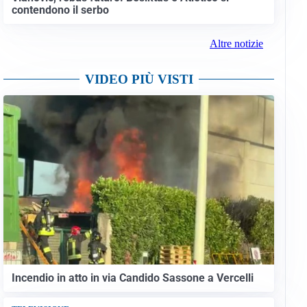
contendono il serbo
Altre notizie
VIDEO PIÙ VISTI
Incendio in atto in via Candido Sassone a Vercelli