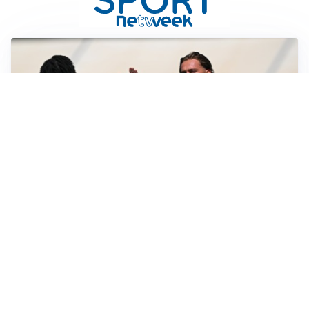
TITOLARE IN CAMPIONATO
Inter, tocca a Pio Esposito: Chivu gli affida l’attacco
LE PAROLE
Spalletti prepara la Juve: “Con l’Inter servirà essere
squadra”