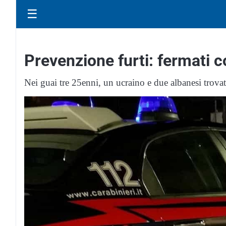
☰
Prevenzione furti: fermati c
Nei guai tre 25enni, un ucraino e due albanesi trovati