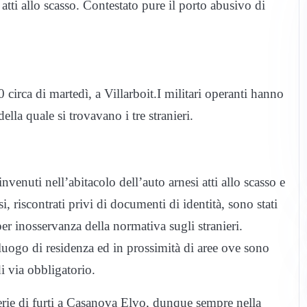
 atti allo scasso. Contestato pure il porto abusivo di
0 circa di martedì, a Villarboit.I militari operanti hanno
lla quale si trovavano i tre stranieri.
nvenuti nell’abitacolo dell’auto arnesi atti allo scasso e
si, riscontrati privi di documenti di identità, sono stati
per inosservanza della normativa sugli stranieri.
el luogo di residenza ed in prossimità di aree ove sono
di via obbligatorio.
erie di furti a Casanova Elvo, dunque sempre nella