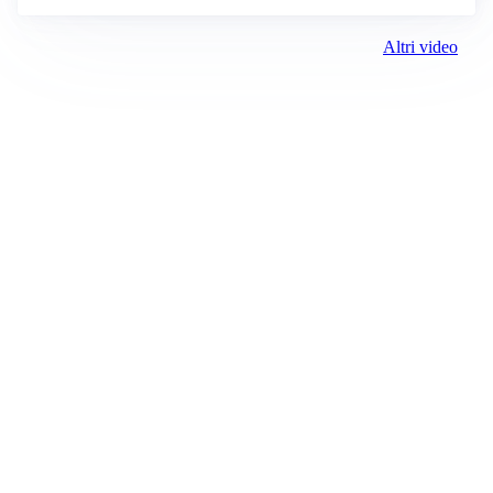
Altri video
Prima Vercelli
Registrazione tribunale:
Vercelli 1 6/23/2021
ROC:
15381
Direttore responsabile:
Daniele Gandolfi
Editore: