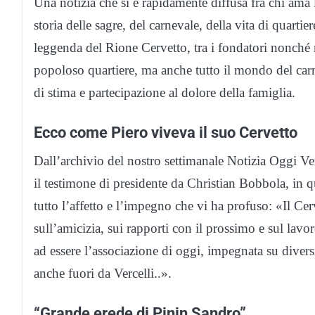
Una notizia che si è rapidamente diffusa fra chi ama l
storia delle sagre, del carnevale, della vita di quart
leggenda del Rione Cervetto, tra i fondatori nonché m
popoloso quartiere, ma anche tutto il mondo del carnev
di stima e partecipazione al dolore della famiglia.
Ecco come Piero viveva il suo Cervetto
Dall’archivio del nostro settimanale Notizia Oggi V
il testimone di presidente da Christian Bobbola, in qu
tutto l’affetto e l’impegno che vi ha profuso: «Il Ce
sull’amicizia, sui rapporti con il prossimo e sul lav
ad essere l’associazione di oggi, impegnata su diversi
anche fuori da Vercelli..».
“Grande erede di Pinin Sandro”