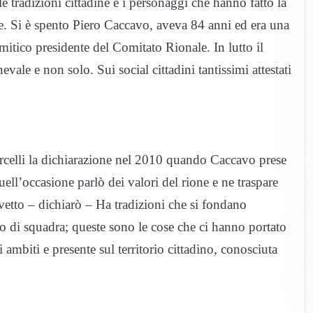
e tradizioni cittadine e i personaggi che hanno fatto la
iere. Si è spento Piero Caccavo, aveva 84 anni ed era una
itico presidente del Comitato Rionale. In lutto il
ale e non solo. Sui social cittadini tantissimi attestati
ercelli la dichiarazione nel 2010 quando Caccavo prese
ell’occasione parlò dei valori del rione e ne traspare
rvetto – dichiarò – Ha tradizioni che si fondano
oro di squadra; queste sono le cose che ci hanno portato
 ambiti e presente sul territorio cittadino, conosciuta