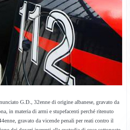
enunciato G.D., 32enne di origine albanese, gravato da
ona, in materia di armi e stupefacenti perché ritenuto
44enne, gravato da vicende penali per reati contro il
ione dei doveri inerenti alla custodia di cose sottoposte