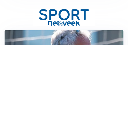
LA NOVITÀ
Le regole di Mourinho al Real
MERCATO JUVE