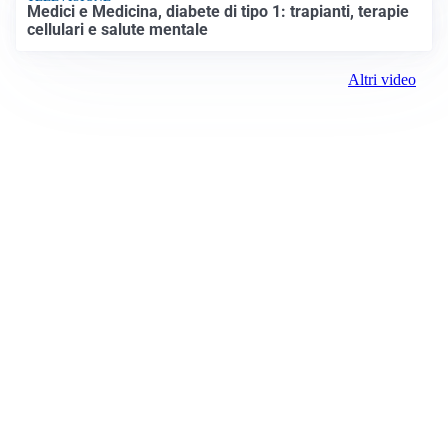
Medici e Medicina, diabete di tipo 1: trapianti, terapie
cellulari e salute mentale
Altri video
Prima Vercelli
Registrazione tribunale:
Vercelli 1 6/23/2021
ROC:
15381
Direttore responsabile:
Daniele Gandolfi