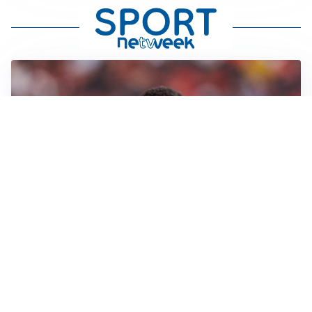
AFFARE IN CHIUSURA
Barcellona, colpo Rodri: battuto il Real Madrid
MOTIVATO
Douglas Luiz dice no all’Everton e punta sulla